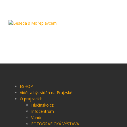
ESHOP
Vidět a být viděn na Prajzské
O prajzacích
Hlučínsko.cz
Infocentrum
Vandr
FOTOGRAFICKÁ VÝSTAVA