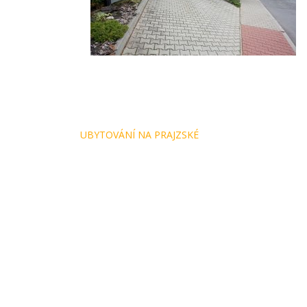
Navigace
UBYTOVÁNÍ NA PRAJZSKÉ
pro
příspěvek