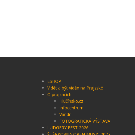
ESHOP
Vidět a být viděn na Prajzské
O prajzacích
Hlučínsko.cz
Infocentrum
Vandr
FOTOGRAFICKÁ VÝSTAVA
LUDGERY FEST 2026
ŠTĚRKOVNA OPEN MUSIC 2027