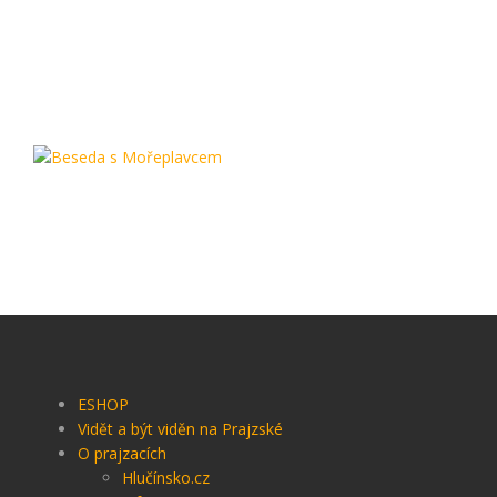
ESHOP
Vidět a být viděn na Prajzské
O prajzacích
Hlučínsko.cz