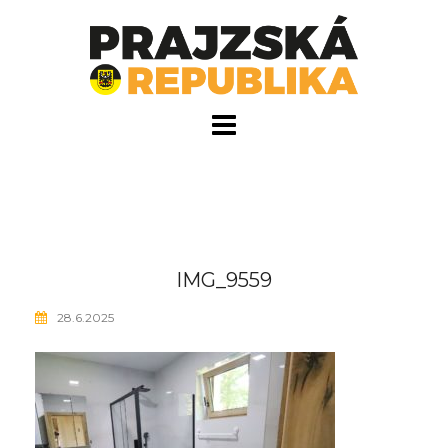
Skip
to
content
IMG_9559
28.6.2025