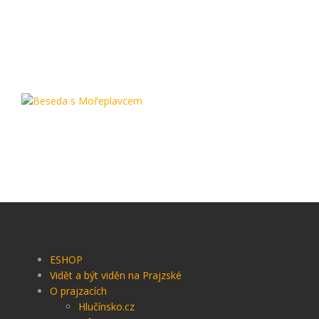
ESHOP
Vidět a být viděn na Prajzské
O prajzacích
Hlučínsko.cz