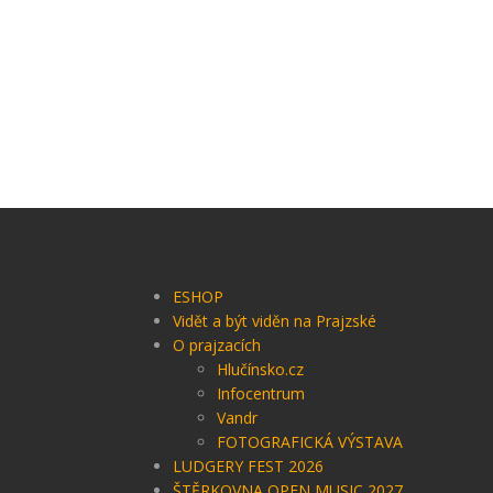
ESHOP
Vidět a být viděn na Prajzské
O prajzacích
Hlučínsko.cz
Infocentrum
Vandr
FOTOGRAFICKÁ VÝSTAVA
LUDGERY FEST 2026
ŠTĚRKOVNA OPEN MUSIC 2027