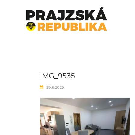
Skip
to
content
IMG_9535
28.6.2025