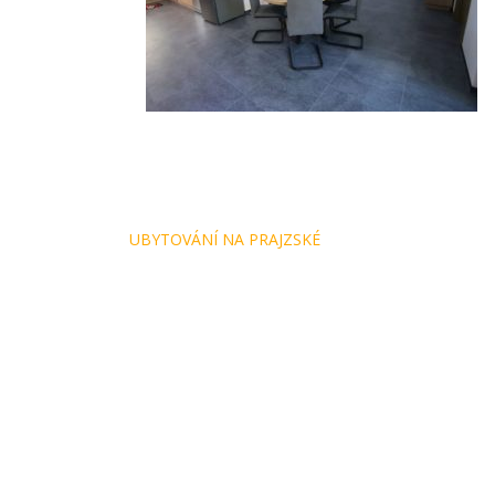
Navigace
UBYTOVÁNÍ NA PRAJZSKÉ
pro
příspěvek