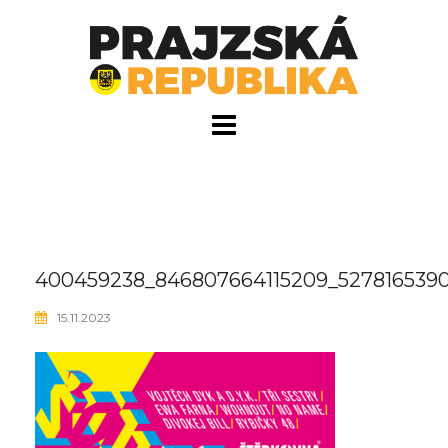
Skip
to
content
400459238_846807664115209_5278165390
15.11.2023