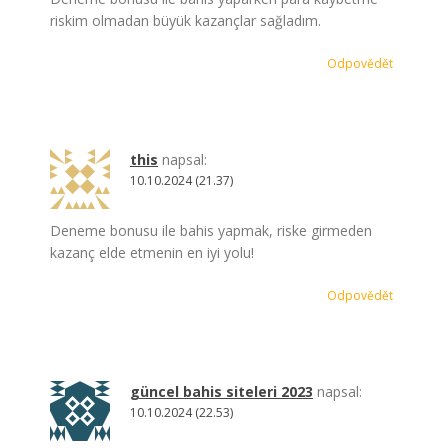
riskim olmadan büyük kazançlar sağladım.
Odpovědět
this
napsal:
10.10.2024 (21.37)
Deneme bonusu ile bahis yapmak, riske girmeden
kazanç elde etmenin en iyi yolu!
Odpovědět
güncel bahis siteleri 2023
napsal:
10.10.2024 (22.53)