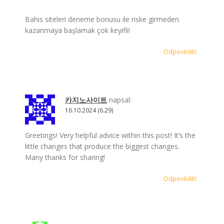
Bahis siteleri deneme bonusu ile riske girmeden
kazanmaya başlamak çok keyifli!
Odpovědět
카지노사이트
napsal:
16.10.2024 (6.29)
Greetings! Very helpful advice within this post! It’s the
little changes that produce the biggest changes.
Many thanks for sharing!
Odpovědět