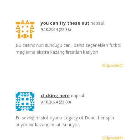
you can try these out
napsal:
9.10.2024 (22.38)
Bu casino’nun sunduğu canlı bahis seçenekleri futbol
maçlarına ekstra kazanç fırsatları katıyor!
Odpovědět
clicking here
napsal:
9.10.2024 (23.00)
En sevdiğim slot oyunu Legacy of Dead, her spin
büyük bir kazanç fırsatı sunuyor.
Odpovědět