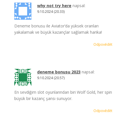
why not try here
napsal:
9.10.2024 (20.33)
Deneme bonusu ile Aviator’da yüksek oranları
yakalamak ve büyük kazançlar sağlamak harika!
Odpovědět
deneme bonusu 2023
napsal:
9.10.2024 (20.57)
En sevdiğim slot oyunlarından biri Wolf Gold, her spin
büyük bir kazanç şansı sunuyor.
Odpovědět