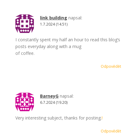
link building
napsal:
1.7.2024 (14.51)
I constantly spent my half an hour to read this blog’s
posts everyday along with a mug
of coffee.
Odpovědět
BarneyG
napsal:
6.7.2024 (19.20)
Very interesting subject, thanks for posting.
!
Odpovědět