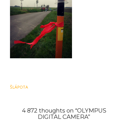
Navigace
ŠLÁPOTA
pro
příspěvek
4 872 thoughts on “
OLYMPUS
DIGITAL CAMERA
”