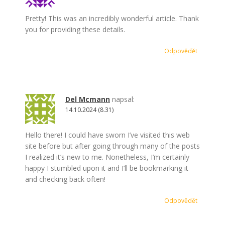
Pretty! This was an incredibly wonderful article. Thank
you for providing these details.
Odpovědět
Del Mcmann
napsal:
14.10.2024 (8.31)
Hello there! I could have sworn I’ve visited this web
site before but after going through many of the posts
I realized it’s new to me. Nonetheless, I’m certainly
happy I stumbled upon it and I’ll be bookmarking it
and checking back often!
Odpovědět