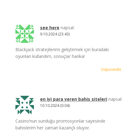
see here
napsal:
9.10.2024 (23.43)
Blackjack stratejilerimi geliştirmek için buradaki
oyunları kullandım, sonuçlar harika!
Odpovědět
en iyi para veren bahis siteleri
napsal:
10.10.2024 (0.04)
Casino’nun sunduğu promosyonlar sayesinde
bahislerim her zaman kazançlı oluyor.