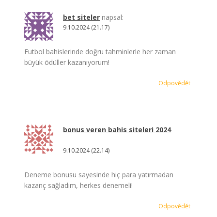
bet siteler
napsal:
9.10.2024 (21.17)
Futbol bahislerinde doğru tahminlerle her zaman
büyük ödüller kazanıyorum!
Odpovědět
bonus veren bahis siteleri 2024
napsal:
9.10.2024 (22.14)
Deneme bonusu sayesinde hiç para yatırmadan
kazanç sağladım, herkes denemeli!
Odpovědět