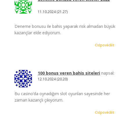
napsal:
11.10.2024 (21.27)
Deneme bonusu ile bahis yaparak risk almadan büyük
kazançlar elde ediyorum.
Odpovědět
100 bonus veren bahis siteleri
napsal:
12.10.2024 (20.20)
Bu casino’da oynadığım slot oyunları sayesinde her
zaman kazançlı çıkıyorum.
Odpovědět