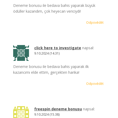
Deneme bonusu ile bedava bahis yaparak büyük
ödüller kazandım, çok heyecan vericiydi!
Odpovědět
click here to investigate
napsal:
9.10.2024 (14.31)
Deneme bonusu ile bedava bahis yaparak ilk
kazancımı elde ettim, gerçekten harika!
Odpovědět
freespin deneme bonusu
napsal:
9.10.2024 (15.38)