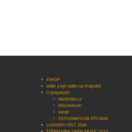
ESHOP
Vidět a být viděn na Prajzské
O prajzacích
Hlučínsko.cz
Infocentrum
Vandr
FOTOGRAFICKÁ VÝSTAVA
LUDGERY FEST 2026
ŠTĚRKOVNA OPEN MUSIC 2027