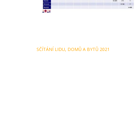
Navigace
SČÍTÁNÍ LIDU, DOMŮ A BYTŮ 2021
pro
příspěvek