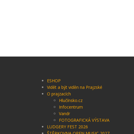
ESHOP
Vidět a být viděn na Prajzské
O prajzacích
Hlučínsko.cz
Infocentrum
Vandr
FOTOGRAFICKÁ VÝSTAVA
LUDGERY FEST 2026
ŠTĚRKOVNA OPEN MUSIC 2027