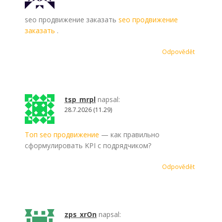
seo продвижение заказать
seo продвижение
заказать
.
Odpovědět
tsp_mrpl
napsal:
28.7.2026 (11.29)
Топ seo продвижение
— как правильно
сформулировать KPI с подрядчиком?
Odpovědět
zps_xrOn
napsal: