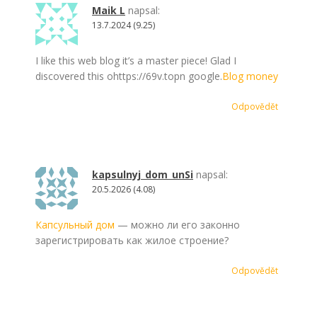
Maik L
napsal:
13.7.2024 (9.25)
I like this web blog it’s a master piece! Glad I
discovered this ohttps://69v.topn google.
Blog money
Odpovědět
kapsulnyj_dom_unSi
napsal:
20.5.2026 (4.08)
Капсульный дом
— можно ли его законно
зарегистрировать как жилое строение?
Odpovědět