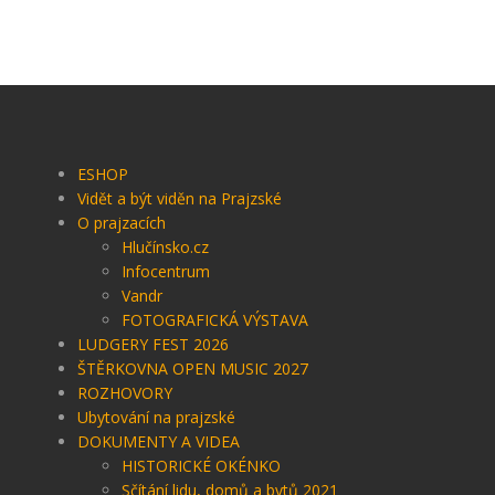
ESHOP
Vidět a být viděn na Prajzské
O prajzacích
Hlučínsko.cz
Infocentrum
Vandr
FOTOGRAFICKÁ VÝSTAVA
LUDGERY FEST 2026
ŠTĚRKOVNA OPEN MUSIC 2027
ROZHOVORY
Ubytování na prajzské
DOKUMENTY A VIDEA
HISTORICKÉ OKÉNKO
Sčítání lidu, domů a bytů 2021