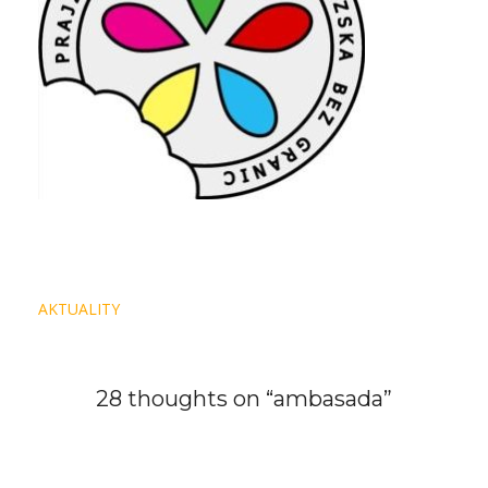
Navigace
AKTUALITY
pro
příspěvek
28 thoughts on “
ambasada
”