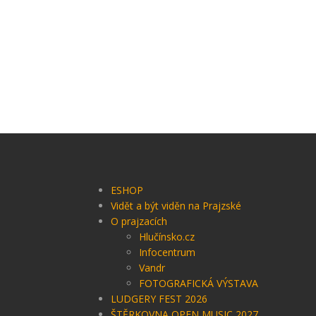
ESHOP
Vidět a být viděn na Prajzské
O prajzacích
Hlučínsko.cz
Infocentrum
Vandr
FOTOGRAFICKÁ VÝSTAVA
LUDGERY FEST 2026
ŠTĚRKOVNA OPEN MUSIC 2027