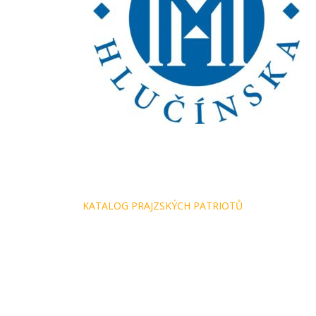
Navigace
KATALOG PRAJZSKÝCH PATRIOTŮ
pro
příspěvek