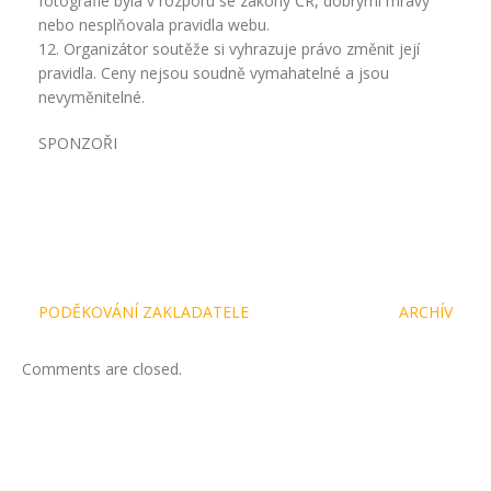
fotografie byla v rozporu se zákony ČR, dobrými mravy
nebo nesplňovala pravidla webu.
12. Organizátor soutěže si vyhrazuje právo změnit její
pravidla. Ceny nejsou soudně vymahatelné a jsou
nevyměnitelné.
SPONZOŘI
Navigace
PODĚKOVÁNÍ ZAKLADATELE
ARCHÍV
pro
příspěvek
Comments are closed.