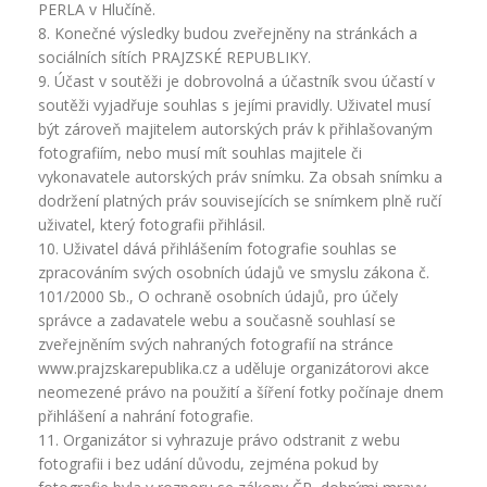
PERLA v Hlučíně.
8. Konečné výsledky budou zveřejněny na stránkách a
sociálních sítích PRAJZSKÉ REPUBLIKY.
9. Účast v soutěži je dobrovolná a účastník svou účastí v
soutěži vyjadřuje souhlas s jejími pravidly. Uživatel musí
být zároveň majitelem autorských práv k přihlašovaným
fotografiím, nebo musí mít souhlas majitele či
vykonavatele autorských práv snímku. Za obsah snímku a
dodržení platných práv souvisejících se snímkem plně ručí
uživatel, který fotografii přihlásil.
10. Uživatel dává přihlášením fotografie souhlas se
zpracováním svých osobních údajů ve smyslu zákona č.
101/2000 Sb., O ochraně osobních údajů, pro účely
správce a zadavatele webu a současně souhlasí se
zveřejněním svých nahraných fotografií na stránce
www.prajzskarepublika.cz a uděluje organizátorovi akce
neomezené právo na použití a šíření fotky počínaje dnem
přihlášení a nahrání fotografie.
11. Organizátor si vyhrazuje právo odstranit z webu
fotografii i bez udání důvodu, zejména pokud by