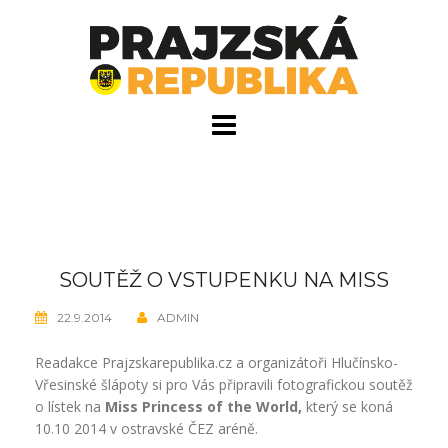
Skip
to
content
SOUTĚŽ O VSTUPENKU NA MISS
22.9.2014
ADMIN
Readakce Prajzskarepublika.cz a organizátoři Hlučínsko-
Vřesinské šlápoty si pro Vás připravili fotografickou soutěž
o lístek na
Miss Princess of the World,
který se koná
10.10 2014 v ostravské ČEZ aréně.