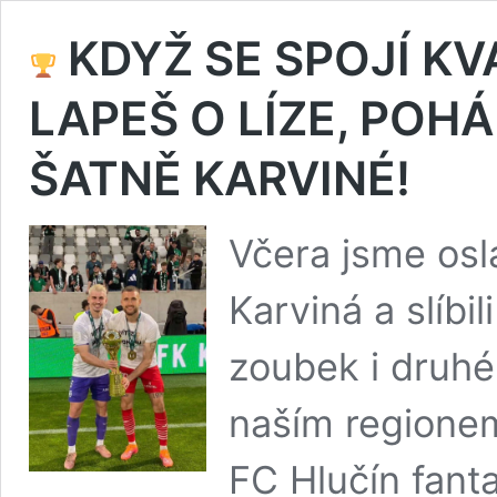
KDYŽ SE SPOJÍ KV
LAPEŠ O LÍZE, POHÁ
ŠATNĚ KARVINÉ!
Včera jsme osl
Karviná a slíbi
zoubek i druhé
naším regionem
FC Hlučín fant