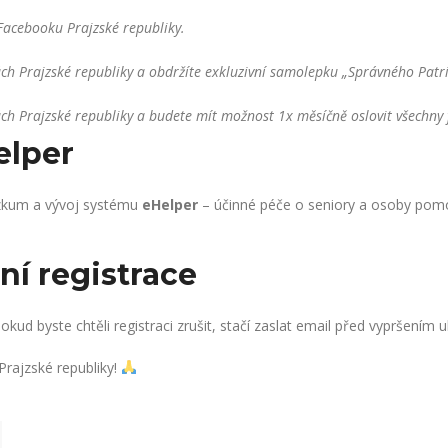
Facebooku Prajzské republiky.
h Prajzské republiky a obdržíte exkluzivní samolepku „Správného Patri
h Prajzské republiky a budete mít možnost 1x měsíčně oslovit všechny 
elper
ýzkum a vývoj systému
eHelper
– účinné péče o seniory a osoby pomocí
í registrace
d byste chtěli registraci zrušit, stačí zaslat email před vypršením u
rajzské republiky!